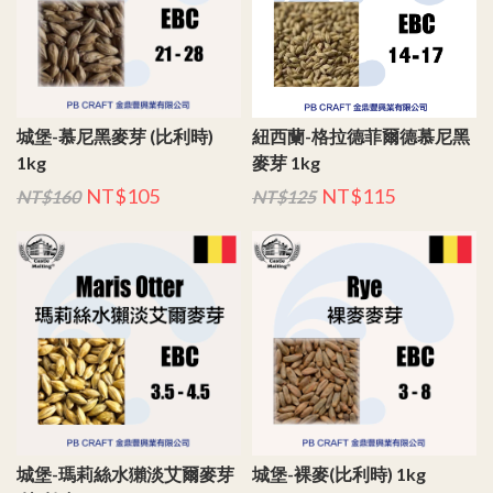
城堡-慕尼黑麥芽 (比利時)
紐西蘭-格拉德菲爾德慕尼黑
1kg
麥芽 1kg
NT$105
NT$115
NT$160
NT$125
城堡-瑪莉絲水獺淡艾爾麥芽
城堡-裸麥(比利時) 1kg