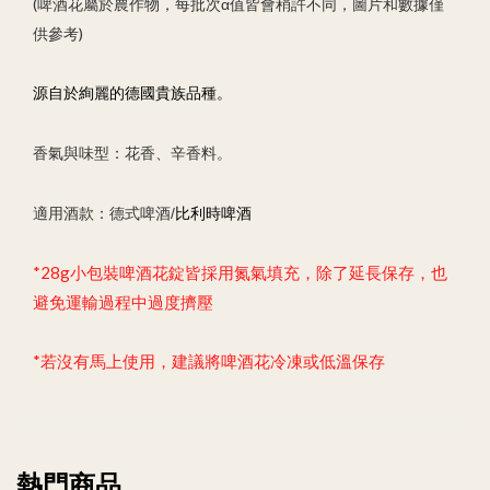
(啤酒花屬於農作物，每批次α值皆會稍許不同，圖片和數據僅
供參考)
源自於絢麗的德國貴族品種
。
香氣與味型：花香、辛香料。
適用酒款：德式啤酒/
比利時啤酒
*28g小包裝啤酒花錠皆採用氮氣填充，除了延長保存，也
避免運輸過程中過度擠壓
*若沒有馬上使用，建議將啤酒花冷凍或低溫保存
熱門商品